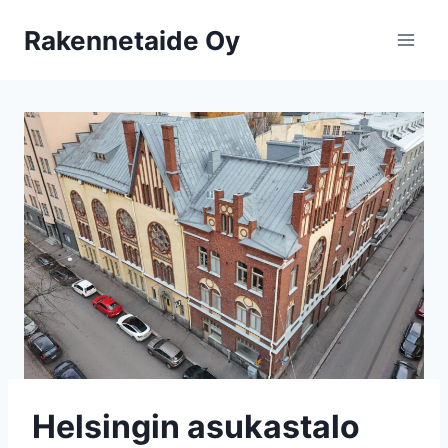
Siirry
Rakennetaide Oy
sisältöön
Helsingin asukastalo