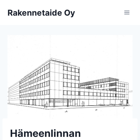
Siirry
Rakennetaide Oy
sisältöön
Hämeenlinnan